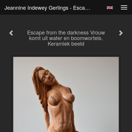
Jeannine Indewey Gerlings - Escape From The Darkness Vrouw Komt Uit Water En Boomwortels. Keramiek Beeld
Tog
navi
Escape from the darkness Vrouw
komt uit water en boomwortels.
Keramiek beeld